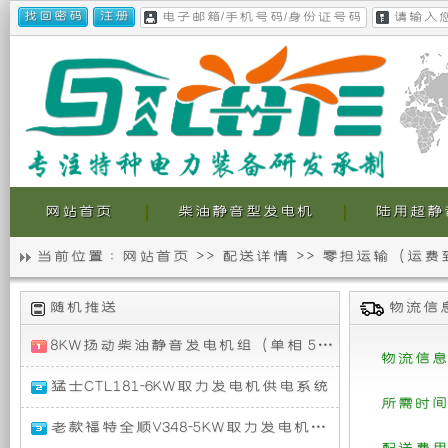
网站首页
柴油静音型发电机
陆用超静
当前位置 :
网站首页
>>
配送详情
>>
零担运输（运费
静
我
随机推送
物流信息
音
们
8KW扬动柴油静音发电机组（单相 50HZ）
物流信息
发
的
8KW
猛士CTL181-6KW取力发电机供电系统
扬
所需时间
电
超
动
猛
老款福特全顺V348-5KW取力发电机供电系统
柴
士