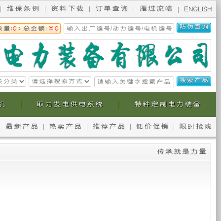
维保条例
资料下载
订单查询
雁过流唁
ENGLISH
数量:
0
; 总金额:
￥0
机
取力发电供电系统
特种定制电力装备
最新产品
热卖产品
推荐产品
低价促销
限时抢购
无
本
传承就是力量
锡
公
斯
司
柯
提