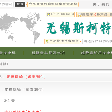
会员登录后购物将享受会员价
关于我们
180-2155-9313
购物车:
0
种产品; 
产品快捷搜索服务
音发电机
超静音车载发电机
超静音船用发电
到付）
本
本
 :
零担运输（运费到付）
公
公
 :
零担运输（运费到付）
司
司
 :
3-4 天
提
生