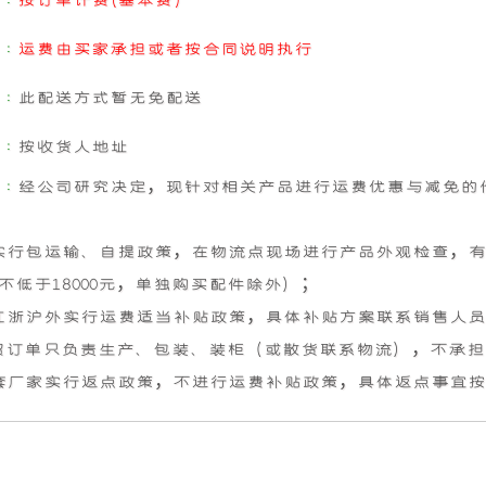
 :
按订单计费(基本费)
供
产
 :
运费由买家承担或者按合同说明执行
高
的
 :
此配送方式暂无免配送
性
超
 :
按收货人地址
能
静
 :
经公司研究决定，现针对相关产品进行运费优惠与减免的
的
音
实行包运输、自提政策，在物流点现场进行产品外观检查，
不低于18000元，单独购买配件除外）；
车
船
江浙沪外实行运费适当补贴政策，具体补贴方案联系销售人
载
用
贸订单只负责生产、包装、装柜（或散货联系物流），不承
套厂家实行返点政策，不进行运费补贴政策，具体返点事宜
发
发
电
电