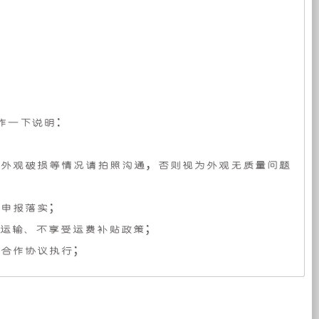
特
供
电
的
力
特
装
种
作一下说明：
备
定
有外观破损等情况请拍照沟通，否则视为外观无质量问题
有
制
员申报落实；
限
型
担运输、不享受运费补贴政策；
按合作协议执行；
公
电
司
力