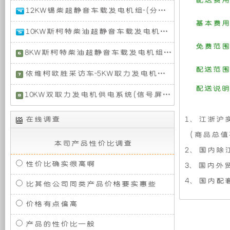
配送费用
油
CTL181
老
机
静
12KW锡柴超静音车载发电机组-(分体短轴)
静
是
款
音
一
基本费用
福
12KW
发
10KW斯柯特柴油超静音车载发电机组（分体式单相50HZ短轴）
组，
音
辆
特
锡
电
国
全
柴
免费范围
10KW
机
产
8KW斯柯特柴油超静音车载发电机组（整体式单相 50HZ）
顺
超
斯
是
发
组
V348
ORV，
静
柯
8KW
配送范围
（单
采
依维柯欧胜采访车-5KW取力发电机供电系统
是
音
特
斯
相
用
相
电
我
车
柴
柯
配送说明
依
230V50HZ）
直
国
载
10KW双取力发电机供电系统(信号屏蔽车)-不提速
油
特
维
列
第
发
超
柴
柯
对
机
此
四
一
电
静
油
欧
在线调查
1、江浙沪
信
缸
部
机
音
超
胜
号
高
三
组-
（商品总值
车
于
组
静
搭
屏
压
代
(分
本司产品性价比调查
载
音
载
蔽
2、国内除
共
高
体
发
车
3.0T
车
开
采
轨
机
短
性价比确实很高啊
电
3、国内外
载
排
由
增
动
轴)
机
发
量
丰
压
4、国内配
性
组
比其他公司同类产品价格要实惠些
电
放
用
的
田
中
军
（分
机
F1C
陆
冷
用
体
价格有点偏高
组
发
地
柴
式
全
式
车，
（整
动
巡
油
单
产品的性价比一般
它
体
洋
机，