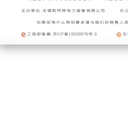
放
牌
主办单位:无锡斯柯特电力装备有限公司
办
式
相
如果您有什么特别要求请与我们的销售人
工信部备案:
苏ICP备19009976号-3
无
发
对
电
比。
机
超
组
静
封
音
闭
柴
起
油