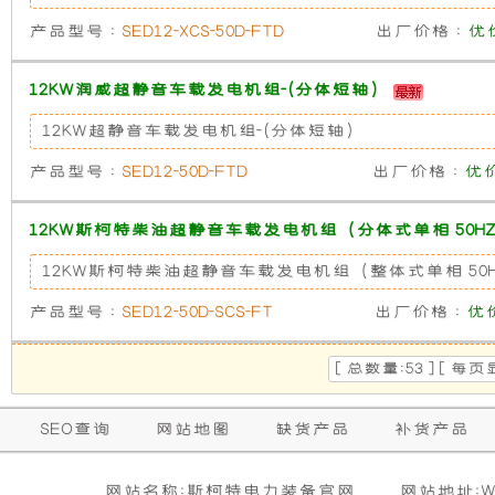
雨
组
产品型号 :
SED12-XCS-50D-FTD
出厂价格 :
优
功
产
12KW润威超静音车载发电机组-(分体短轴)
12KW超静音车载发电机组-(分体短轴)
能。
品
产品型号 :
SED12-50D-FTD
出厂价格 :
优
利
可
12KW斯柯特柴油超静音车载发电机组（分体式单相 50H
用
以
12KW斯柯特柴油超静音车载发电机组（整体式单相 50
外
与
产品型号 :
SED12-50D-SCS-FT
出厂价格 :
优
壳
进
[ 总数量:53 ] [ 每页
将
口
SEO查询
网站地图
缺货产品
补货产品
开
品
网站名称:斯柯特电力装备官网
网站地址:WW