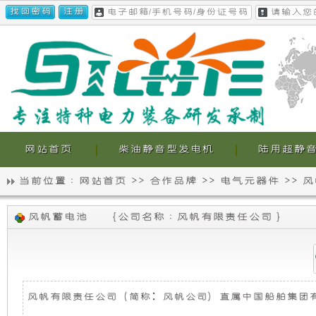
网站首页
柴油静音型发电机
陆用超静
当前位置 :
网站首页
>>
合作品牌
>>
电气元器件
>>
风
静
我
风帆蓄电池
{
公司名称 : 风帆有限责任公司
}
音
们
发
的
电
超
风帆有限责任公司（简称：风帆公司）直属中国船舶集团有