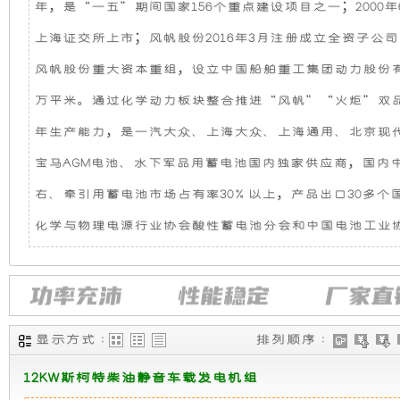
年，是“一五”期间国家156个重点建设项目之一；2000年6
机
静
上海证交所上市；风帆股份2016年3月注册成立全资子公司—
组，
音
风帆股份重大资本重组，设立中国船舶重工集团动力股份有限
万平米。通过化学动力板块整合推进“风帆”“火炬”双品牌互
是
发
年生产能力，是一汽大众、上海大众、上海通用、北京现
相
电
宝马AGM电池、水下军品用蓄电池国内独家供应商，国内中
对
机
右、牵引用蓄电池市场占有率30%以上，产品出口30多
化学与物理电源行业协会酸性蓄电池分会和中国电池工业
于
组
开
采
放
用
显示方式 :
排列顺序 :
式
全
12KW斯柯特柴油静音车载发电机组