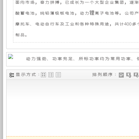
面向市场，奋力拼搏，已成长为一个大型企业集团，逐渐
机
静
酸蓄电池，纯铅薄极板电池，动力锂离子电池等。公司产
组，
音
摩托车、电动自行车及工业和各种特殊用途，共计400多
制品。
是
发
相
电
对
机
显示方式 :
排列顺序 :
于
组
开
采
放
用
式
全