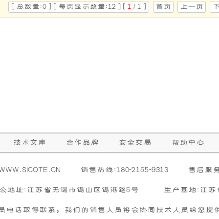
[ 总数量:0 ] [ 每页显示数量:12 ] [
1
/ 1 ]
首页
上一页
机，
机
专
具
为
备
车
噪
辆
音
用
低、
技术文库
合作品牌
安全交易
帮助中心
发
油
WW.SICOTE.CN
销售热线:180-2155-9313
售后服务:1
电
耗
公地址:江苏省无锡市锡山区锡港路5号
生产基地:江苏
而
低、
员电话取得联系，我们的销售人员将会协同技术人员给您提