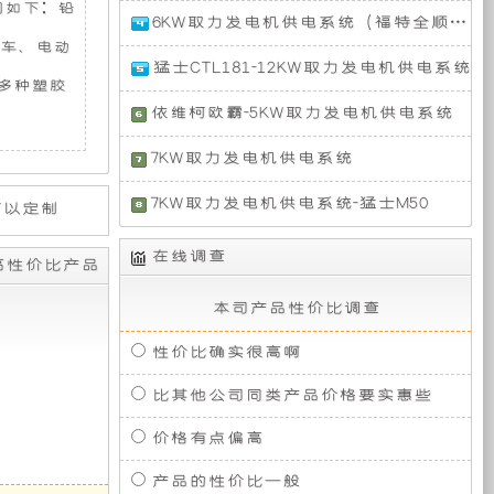
列
统
围如下：铅
福
特
供
6KW取力发电机供电系统（福特全顺警用通信指挥车）
是
需
特
一
车、电动
要
T8
福
辆
猛士CTL181-12KW取力发电机供电系统
电
的
安
应
特
多种塑胶
国
装
急
全
猛
产
1
依维柯欧霸-5KW取力发电机供电系统
通
顺
士
力
特
台
ORV，
讯
警
CTL181
依
取
是
指
7KW取力发电机供电系统
用
是
维
力
我
挥
装
种
通
一
柯
7KW
发
国
车
信
7KW取力发电机供电系统-猛士M50
辆
欧
取
电
第
采
指
国
霸-5KW
力
备
定
猛
机 + 1
一
用
挥
产
取
发
在线调查
士
台
部
取
高性价比产品
车
力
ORV，
电
M50
监
三
力
配
有
制
发
是
机
是
控
代
发
置
本司产品性价比调查
电
我
供
猛
管
高
电
的
机
国
电
士
理
限
型
机
机
发
性价比确实很高啊
供
第
系
于
单
动
供
动
电
一
统
2021
元。-
性
电
机
比其他公司同类产品价格要实惠些
系
公
电
部
年
本
军
系
为
统
三
发
公
用
统、
福
价格有点偏高
代
布
司
市
特
司
力
车，
高
的
研
电、
Duratorq TDCi
它
产品的性价比一般
机
车
发
UPS