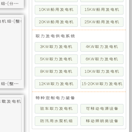
12KW润威超静音车载发电机组-(分体短轴)
研
装
10KW船用发电机
15KW船用发电机
-(分体短轴)
: GCU4000,12KW锡柴超静音车载发电机组-(分体短轴)
号 : ST12-50D-4F-DZ,控制器型号 : GCU4000,12KW
发
备
20KW船用发电机
25KW船用发电机
生
主
取力发电供电系统
3KW取力发电机
4KW取力发电机
产
要
5KW取力发电机
6KW取力发电机
的
包
8KW取力发电机
10KW取力发电机
全
括
12KW锡柴超静音车载发电机组-(整体式下排风)
12KW取力发电机
15-20KW取力发电机
时
灯
体式单相 50HZ）
CU4000,12KW斯柯特柴油超静音车载发电机组（整体式单相 50HZ）
发电机型号 : ST12-50D-4F,控制器型号 : GCU4000,12K
特种定制电力装备
取
塔
驻车取力发电机
可移动电源设备
防汛用水泵机组
移动照明类设备
力
机