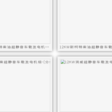
供
产
高
的
性
超
能
静
12KW斯柯特柴油超静音车载发电机组（分体式单相短轴 50HZ）
的
音
4F-DZ,控制器型号 : GCU4000,12KW斯柯特柴油超静音车载发电
 4D85-17,发电机型号 : ST12-50D-4F-DZ,控制器型号 
发动机型号 : 4D85-17,发电
车
船
载
用
发
发
电
电