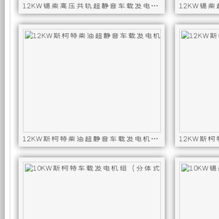
12KW锡柴高压共轨超静音车载发电机组-(分体短轴)
发
新
发动机型号 : 4DW91-25DG32,发电机型号 : ST12-50
发动机型号 :
电
设
机
计，
组
噪
而
音
言，
更
12KW斯柯特柴油超静音车载发电机组（分体式单相 50HZ）
在
低，
发动机型号 : 4D85-17,发电机型号 : ST12-50D-4
发动机型号 :
其
性
基
能