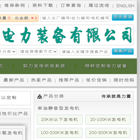
维保条例
资料下载
订单查询
雁过流唁
ENGLISH
数量:
0
; 总金额:
￥0
机
取力发电供电系统
特种定制电力装备
最新产品
热卖产品
推荐产品
低价促销
限时抢购
无
本
产品分类
传承就是力量
锡
公
柴油静音型发电机
斯
司
高性价比产品
20KW以下发电机
20-100KW发电机
柯
提
100-200KW发电机
200-300KW发电机