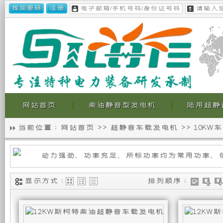
网站首页
柴油静音型发电机
陆用超静
当前位置 :
网站首页
>>
超静音车载发电机
>>
10KW
静
我
10KW
音
们
车
载
发
发
的
显示方式 :
排列顺序 :
电
机
电
超