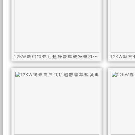
机
静
组，
音
是
发
相
电
12KW斯柯特柴油超静音车载发电机组（分体式单相短轴 50HZ）
对
机
发动机型号 : SD490-GG,发电机型号 : ST12-50D-
发动机型号 :
于
组
开
采
放
用
式
全