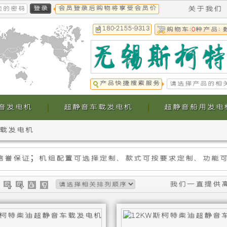
会员登录后购物将享受会员价
关于我们
180-2155-9313
购物车:
0
种产品; 
产品快捷搜索服务
音发电机
超静音车载发电机
超静音船用发电
车载发电机
本
本
公
公
司
司
我们一直提供
提
生