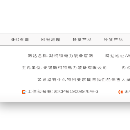
础
更
上
稳
增
定，
SEO查询
网站地图
缺货产品
补货产品
加
维
网站名称:斯柯特电力装备官网
网站地址:WW
了
护
主办单位:无锡斯柯特电力装备有限公司
办
一
保
如果您有什么特别要求请与我们的销售人
工信部备案:
苏ICP备19009976号-3
无
个
养
装
方
置，
便，