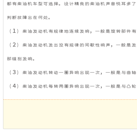
断
都有柴油机车型可选择。设计精良的柴油机声音悦耳多了
机
静
柴
油
判断故障出在何处。
机
组，
音
故
障
（１）柴油发动机有规律地连续发响，一般是旋转部件
是
发
（２）柴油发动机发出没有规律的间歇性响声，一般是发
相
电
部碰刮发响。
对
机
（３）柴油发动机转动一圈异响出现一次，一般是与曲
于
组
（４）柴油发动机每转两圈异响出现一次，一般是与凸轮
开
采
放
用
式
全