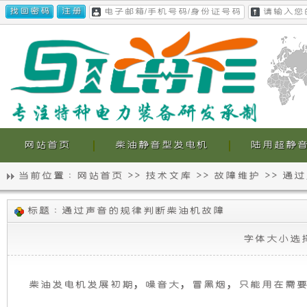
网站首页
柴油静音型发电机
陆用超静
当前位置 :
网站首页
>>
技术文库
>>
故障维护
>>
通过
静
我
通
标题 : 通过声音的规律判断柴油机故障
音
们
过
声
字体大小选
音
发
的
的
规
电
超
律
柴油
发电机
发展初期，噪音大，冒黑烟，只能用在需
判