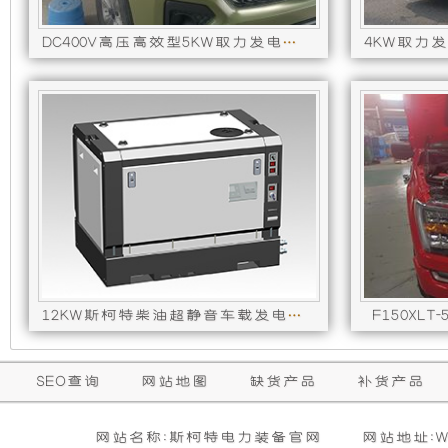
使
所
DC400V高压高效型5KW取力发电机供电系统（汽油版长城炮）
发
有
电
的
机
超
有
静
隔
音
F150X
12KW斯柯特柴油超静音车载发电机组（分体式单相 50HZ）
音
发
和
电
SEO查询
网站地图
缺货产品
补货产品
防
机
网站名称:斯柯特电力装备官网
网站地址:WW