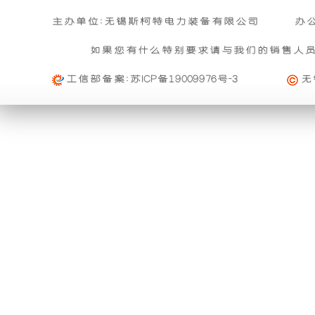
雨
组
主办单位:无锡斯柯特电力装备有限公司
办
如果您有什么特别要求请与我们的销售人
功
产
工信部备案:
苏ICP备19009976号-3
无
能。
品
利
可
用
以
外
与
壳
进
将
口
开
品