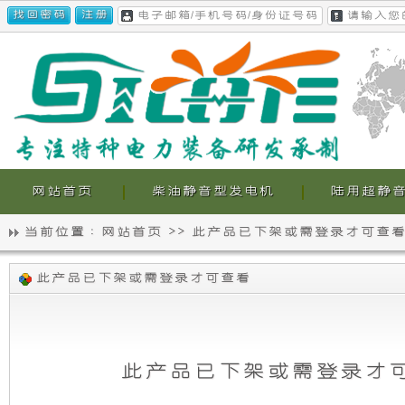
网站首页
柴油静音型发电机
陆用超静
当前位置 :
网站首页
>>
此产品已下架或需登录才可查
静
我
此产品已下架或需登录才可查看
音
们
发
的
此产品已下架或需登录才
电
超