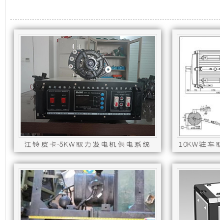
机
静
组，
音
是
发
相
电
对
机
于
组
江铃皮卡-5KW取力发电机供电系统
开
采
放
用
式
全