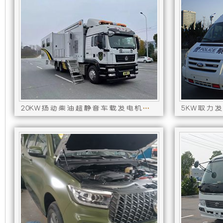
础
更
上
稳
增
定，
加
维
了
护
20KW扬动柴油超静音车载发电机组【分体式变频全水冷单相50HZ】
一
保
个
养
装
方
置，
便，