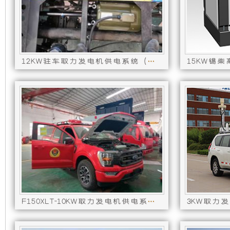
发
新
电
设
机
计，
12KW驻车取力发电机供电系统（三相）
组
噪
而
音
言，
更
在
低，
其
性
F150XLT-10KW取力发电机供电系统【DC400V高压高效型】
基
能