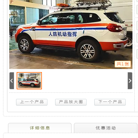
系
机
静
统
（福
特
组，
音
撼
路
是
发
者
人
防
相
电
通
信
共1张
指
对
机
挥
车）
于
组
3KW
取
力
开
采
发
电
放
用
机
供
电
式
全
详细信息
优惠活动
系
统