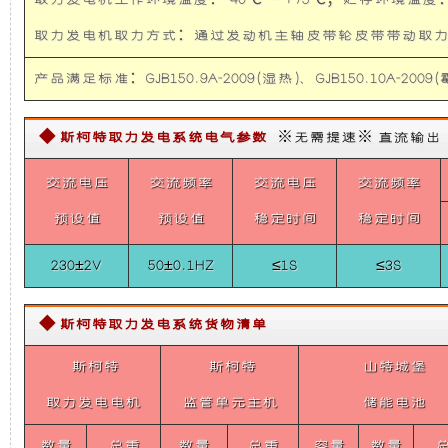
取力发电机工作环境温度：-40℃ — +75℃；贮存环境温度：-
特
础
更
撼
取力发电机取力方式：通过发动机主轴皮带轮皮带带
路
者
上
稳
人
产品满足标准：GJB150.9A-2009(湿热)、GJB150.10A-2009(霉
防
通
增
定，
信
◆ 斯柯特取力发电系统电气参数
※无需提速※ 直流输出【需定
指
加
维
挥
交流电压
交流频率
交流电压
交流频率
车）
3KW
了
护
预设值
预设值
稳定时间
稳定时间
取
力
230±2V
50±0.1HZ
≤1S
≤3S
发
一
保
电
机
个
养
供
◆ 斯柯特取力发电系统货物清单
电
系
斯柯特
装
斯柯特
方
山特城堡
统
（福
取力发电电机
监管单元主机
储能电池
置，
便，
特
撼
数量
总重
数量
总重
容量
数量