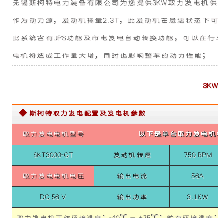
无锡斯柯特电力装备有限公司为您提供3KW取力发电机供电
（福
发
新
特
作为动力源，发动机排量2.3T，此发动机在怠速状态下
撼
电
设
路
此系统含有UPS功能及市电发电自动转换功能，可以在
者
人
电机将造成工作量大增，同时也影响整车的动力性能；
机
计，
防
通
信
组
噪
3
指
挥
而
音
车）
◆ 斯柯特取力发电配置及发电机参数
3KW
取
言，
更
取力发电电机型号
以下是单台取力发电机
力
发
在
低，
电
SKT3000-GT
发动机转速
750 RPM
机
供
取力发电电机电压
输出电流
56A
其
性
电
系
DC 56 V
输出功率
3.1KW
统
基
能
（福