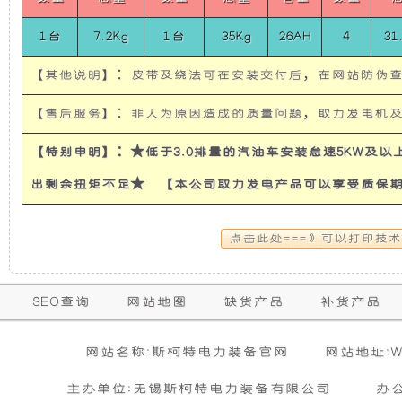
路
使
所
者
1台
7.2Kg
1台
35Kg
26AH
4
31
人
防
发
有
【其他说明】：皮带及绕法可在安装交付后，在网站防伪
通
信
电
的
指
【售后服务】：非人为原因造成的质量问题，取力发电机
挥
车）
机
超
【特别申明】：★低于3.0排量的汽油车安装怠速5KW及
3KW
Belt
出剩余扭矩不足★ 【本公司取力发电产品可以享受质保
Power
有
静
System
For
隔
音
Ford
EVEREST
音
发
保
SEO查询
网站地图
缺货产品
补货产品
购买本公司产品达到规定金额可获增三滤
零担运输（运费到付）
修
和
电
活动时间 : 从
所需时间 : 3-4 天 [ 国内 ]
2026年01月01日 0点0分
到
2026年12月3
暂
网站名称:斯柯特电力装备官网
网站地址:WW
期
无
活动对象 : 所有人
计费方式 : 按订单计费(基本费)
防
机
相
主办单位:无锡斯柯特电力装备有限公司
办
内
关