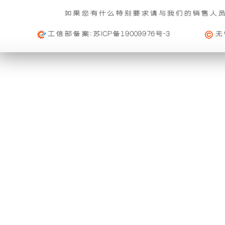
基本重量 : 运费由买家承担或者按合同说明执行
信
雨
组
的
如果您有什么特别要求请与我们的销售人
购买公司产品，运费减免优惠方案政策
息
免费范围 : 此配送方式暂无免配送
维
活动时间 : 从
2023年12月20日 0点0分
到
2030年12月3
工信部备案:
苏ICP备19009976号-3
无
功
产
配送范围 : 按收货人地址
修
活动对象 : 所有人
能。
品
及
大件配载（运费到付）
购物满足一定额度进行打折活动再升级
索
利
可
所需时间 : 4-6 天 [ 国内 ]
活动时间 : 从
2026年01月01日 0点0分
到
2026年12月3
赔
计费方式 : 按订单计费(基本费)
用
以
活动对象 : 所有人
规
基本重量 : 运费由买家承担或者按合同说明执行
外
与
定
免费范围 : 此配送方式暂无免配送
购买本公司产品均可获得购物券在本站消费
一、
配送范围 : 按收货人地址
壳
进
活动时间 : 从
2025年11月01日 0点0分
到
2026年10月
质
活动对象 : 所有人
将
口
专车快运（运费到付）
量
所需时间 : 1-2 天 [ 国内 ]
保
购买本公司产品均可获得优惠券在本站使用
开
品
计费方式 : 按订单计费(基本费)