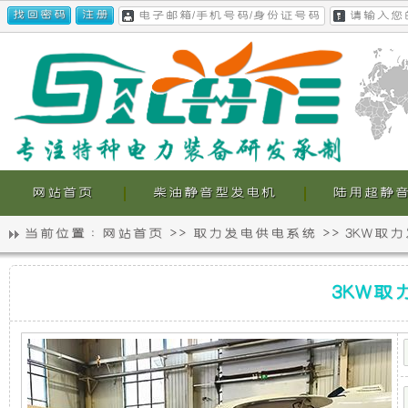
网站首页
柴油静音型发电机
陆用超静
当前位置 :
网站首页
>>
取力发电供电系统
>>
3KW取
静
我
3KW
音
们
3KW
取
力
发
发
的
电
机
电
超
供
电