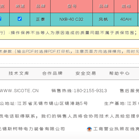
降
产
流
转速
品牌
型号
品牌
规格
正泰
NXB-40 C32
风帆
40AH
低
品
行）;操作保养不当等人为原因造成的质量问题不属于质保范围
噪
可
音，
提
满
供
技术文库
合作品牌
安全交易
帮助中心
足
定
31日 0点0分
WW.SICOTE.CN
销售热线:180-2155-9313
售后服务:1
你
制
公地址:江苏省无锡市锡山区锡港路5号
生产基地:江苏
的
化
员电话取得联系，我们的销售人员将会协同技术人员给您提
31日 0点0分
无锡斯柯特电力装备有限公司
工商营业执照在线
车
服