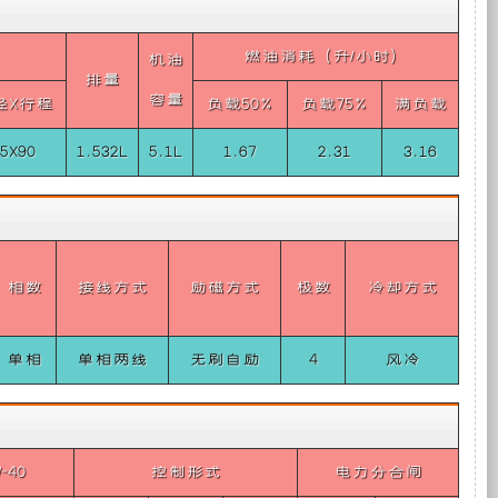
ISD
斯
发
组、
此
D4.
款
燃油消耗（升/小时）
机油
直
发
电
水
排量
列
动
容量
四
径X行程
负载50%
负载75%
满负载
机
机
泵
缸，
最
4.0
85X90
1.532L
5.1L
1.67
2.31
3.16
大
排
功
供
机
率
量，
112
国
马
电
组、
六
排
力）
放
最
相数
接线方式
励磁方式
极数
冷却方式
系
天
标
大
扭
准，
矩
统，
然
最
单相
单相两线
无刷自励
4
风冷
达
大
到
扭
巧
气
矩
502
最
730
大
妙
机
最
-40
控制形式
电力分合闸
功
大