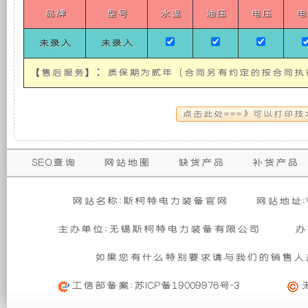
50HZ）
使
所
品牌
型号
水温
油压
电压
电
8KW
YangDong
未录入
未录入
Vehicle
发
有
Silent
Generator
【售后服务】：质保期为贰年（合同另有约定的按合同执
电
的
Set
(single-
phase
机
超
50HZ)
有
静
保
SEO查询
网站地图
缺货产品
补货产品
购买本公司产品达到规定金额可获增三滤
零担运输（运费到付）
修
隔
音
活动时间 : 从
所需时间 : 3-4 天 [ 国内 ]
2026年01月01日 0点0分
到
2026年12月
暂
网站名称:斯柯特电力装备官网
网站地址:W
期
无
活动对象 : 所有人
计费方式 : 按订单计费(基本费)
音
发
相
主办单位:无锡斯柯特电力装备有限公司
办
内
关
基本重量 : 运费由买家承担或者按合同说明执行
信
和
电
的
如果您有什么特别要求请与我们的销售人
购买公司产品，运费减免优惠方案政策
息
免费范围 : 此配送方式暂无免配送
维
活动时间 : 从
2023年12月20日 0点0分
到
2030年12月
工信部备案:
苏ICP备19009976号-3
防
机
配送范围 : 按收货人地址
修