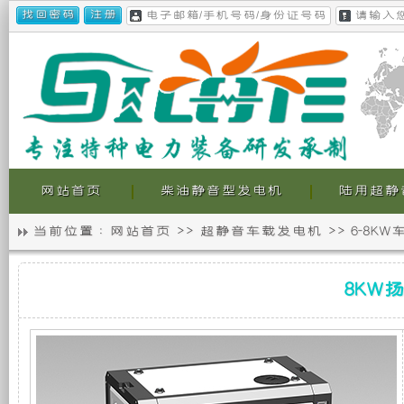
网站首页
柴油静音型发电机
陆用超静
当前位置 :
网站首页
>>
超静音车载发电机
>>
6-8K
静
我
8KW
音
们
8KW
扬
动
柴
发
的
油
超
电
超
静
音