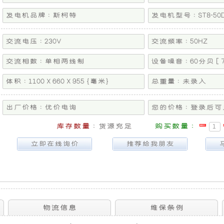
供
产
发电机品牌 : 斯柯特
发电机型号 : ST8-50D
高
的
交流电压 : 230V
交流频率 : 50HZ
性
超
交流相数 : 单相两线制
设备噪音 : 60分贝 [ 7
体积 : 1100 X 660 X 955 {毫米}
能
静
总重量 : 未录入
的
音
出厂价格 : 优价电询
您的价格 : 登录后可
库存数量
: 货源充足
购买数量 :
车
船
载
用
发
发
电
电
物流信息
维保条例