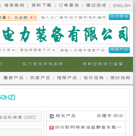
维保条例
资料下载
订单查询
雁过流唁
ENGLISH
数量:
0
; 总金额:
￥0
机
取力发电供电系统
特种定制电力装备
最新产品
热卖产品
推荐产品
低价促销
限时抢购
无
本
锡
公
0HZ）
斯
司
相关产品
关键字:8KW
[发动机转速
:1500]
发
发
,
,
发
柯
提
8KW斯柯特柴油超静音车载发电机组（分体式单相50HZ短轴）
动
动
取
取
动
D
机
机
力
力
机