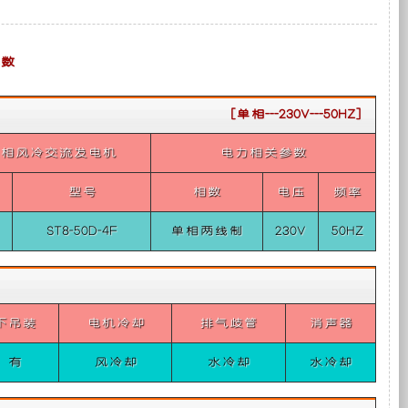
机
体
202
CSK
车
研
装
组
式
年
系
载
（分
单
发
列
发
发
备
体
布
采
相 5
电
参数
式
的
用
机
单
车
发
组
生
主
相
动
（整
[单相---230V---50HZ]
型，
50H
机
体
最
短
类
式
产
要
大
单相风冷交流发电机
电力相关参数
轴）
型
单
净
为
相 5
功
型号
相数
电压
频率
的
包
东
率
风
138
ST8-50D-4F
单相两线制
230V
50HZ
康
全
括
转）
明
发
斯
动
增
时
灯
机
压
型
中
下吊装
电机冷却
排气歧管
消声器
号
取
塔
冷
东
柴
有
风冷却
水冷却
水冷却
风
油
力
机
康
机
明