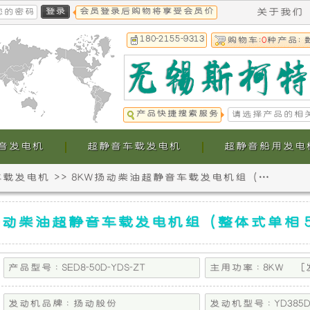
会员登录后购物将享受会员价
关于我们
180-2155-9313
购物车:
0
种产品; 
产品快捷搜索服务
音发电机
超静音车载发电机
超静音船用发电
W车载发电机
>>
8KW扬动柴油超静音车载发电机组（整体式单相 50HZ）
本
本
公
公
扬动柴油超静音车载发电机组（整体式单相 5
司
司
产品型号 : SED8-50D-YDS-ZT
主用功率 : 8KW
提
生
发动机品牌 : 扬动股份
发动机型号 : YD385