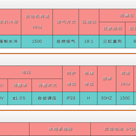
设
维
活塞缸
发动机转速
计，
护
主机冷却
进气方式
压缩比
RPM
缸数排列
缸
超
简
强制水冷
1500
自然吸气
18:1
三缸直列
静
单
音
方
电压
防护
绝缘
转速
频率
技
便
等级
等级
RPM
小
调整率
调整方式
术
等
0V
±1.0%
自动调压
IP23
H
50HZ
1500
有
特
效
性，
单相断路器
启动电池 6-QW