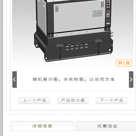
车
机
静
载
发
电
组，
音
机
组
是
发
（整
体
式
相
电
单
相
共1张
50HZ）
对
机
8KW
扬
随机展示图，非实物图，以合同为准
于
组
动
柴
油
开
采
超
静
放
用
音
车
载
式
全
详细信息
优惠活动
发
电