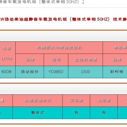
音车载发电机组（整体式单相 50HZ）；
机，
机
专
具
KW扬动柴油超静音车载发电机组（整体式单相 50HZ）技术
为
备
车
噪
机械泵水冷柴油发动机
常规
噪音
LP7M
品牌
型号
发动机转速
品牌
辆
音
60DB
扬动股份
YD385D
1500
斯柯特
用
低、
发
油
量
水箱安装方式
叉车脚
上吊装
电
耗
入
整体式
有
有
而
低、