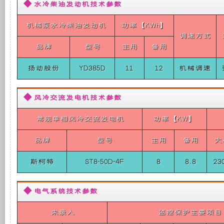
体
◆ 水冷柴油发动机技术参数
础
更
式
单
机械泵水冷柴油发动机
功率【KWh】
相
上
稳
调速方式
50HZ）
品牌
型号
主用
备用
8KW
扬
增
定，
动
扬动股份
YD385D
11
12
机械调速
柴
加
维
油
超
◆ 风冷交流发电机技术参数
静
了
护
音
常规单相风冷交流发电机
功率【KW】
车
载
一
保
品牌
型号
主用
备用
大
发
电
个
养
机
斯柯特
ST8-50D-4F
8
8.8
23
组
（整
装
方
体
◆ 电气系统技术参数
式
置，
便，
单
未录入
监控保护主要项目
相