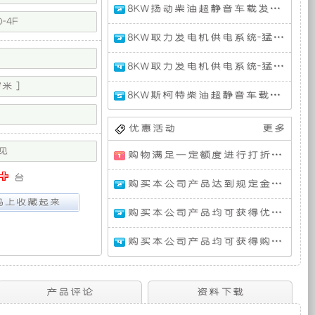
8KW扬动柴油超静音车载发电机组（整体式单相 50HZ）
特
供
型
型
发
发
型
-4F
电
电
号 : 
号 :
号 : 
8KW取力发电机供电系统-猛士M50(EQ2063)
电
电
13,
发
13,
电
的
机
机
发
电
发
8KW取力发电机供电系统-猛士CSK系列
型
型
电
机
电
力
特
机
型
号 :
号 :
机
米 ]
型
监
监
型
号 : 
8KW斯柯特柴油超静音车载发电机组（整体式单相 50HZ）
管
管
号 : 
50D-
号 : 
装
种
单
单
50D-
4F,
50D-
优惠活动
更多
元
元
4F-
扬
4F,
主
主
DZ,
动
控
备
定
见
购物满足一定额度进行打折活动再升级
机
机
斯
柴
制
型
型
柯
油
器
台
购买本公司产品达到规定金额可获增三滤
有
制
特
超
号 : 
号 : 
型
柴
静
4U-
4U-
号 :
购买本公司产品均可获得优惠券在本站使用
油
音
230,
230,
斯
限
型
超
车
猛
东
柯
购买本公司产品均可获得购物券在本站消费
静
载
士
风
特
音
发
M50
猛
公
电
柴
车
电
是
士
油
载
机
猛
军
超
司
力
产品评论
资料下载
发
组
士
用
静
电
（整
于
版
音