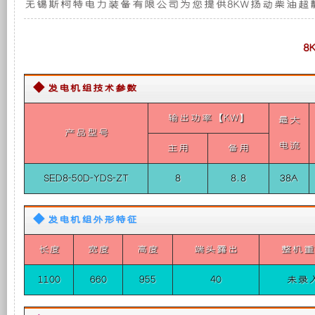
无锡斯柯特电力装备有限公司为您提供8KW扬动柴油超静
机
发
新
组
（整
电
设
8
体
式
单
机
计，
相
◆ 发电机组技术参数
50HZ）
8KW
组
噪
输出功率【KW】
最大
扬
产品型号
动
电流
主用
备用
而
音
柴
油
SED8-50D-YDS-ZT
8
8.8
38A
超
言，
更
静
音
◆ 发电机组外形特征
在
低，
车
载
发
长度
宽度
高度
端头露出
整机重
其
性
电
机
1100
660
955
40
未录
组
基
能
（整