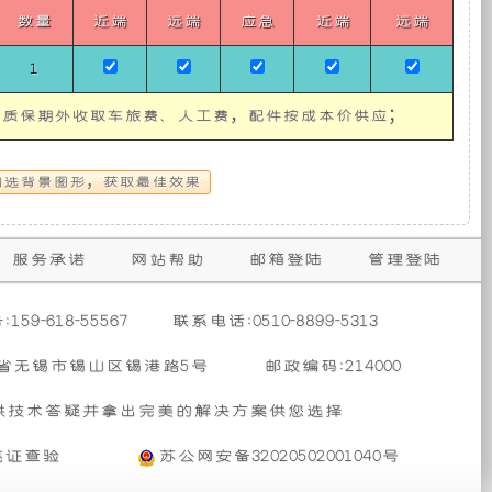
率
扭
利
组、
数量
近端
远端
应急
近端
远端
在
矩
2700
转
时
1
速
用
灯
达
1300
；质保期外收取车旅费、人工费，配件按成本价供应；
到，
160
车
塔
最
用
大
此
扭
发
辆
水
矩
动
在
机
有
泵
1500
搭
服务承诺
网站帮助
邮箱登陆
管理登陆
时
载
输
6KW
限
一
出。
的
59-618-55567
联系电话:0510-8899-5313
这
取
些
空
体
力
省无锡市锡山区锡港路5号
邮政编码:214000
参
发
数
电
间，
机、
表
供技术答疑并拿出完美的解决方案供您选择
机..
明
东
亮证查验
苏公网安备32020502001040号
不
高
风