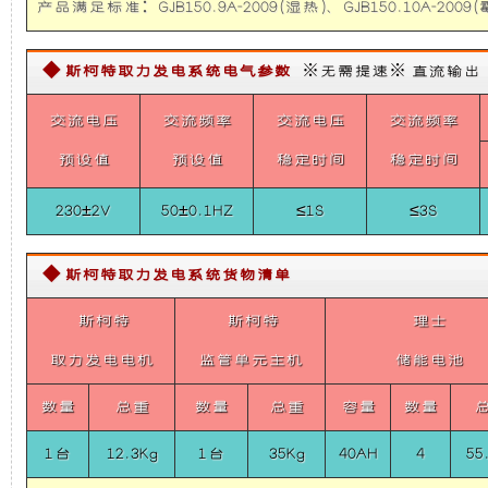
胜
产品满足标准：GJB150.9A-2009(湿热)、GJB150.10A-2009(霉
础
更
采
访
车-5KW
◆ 斯柯特取力发电系统电气参数
※无需提速※ 直流输出【需定
上
稳
取
力
交流电压
交流频率
交流电压
交流频率
发
增
定，
电
预设值
预设值
稳定时间
稳定时间
机
加
维
供
电
230±2V
50±0.1HZ
≤1S
≤3S
系
了
护
统
5KW
◆ 斯柯特取力发电系统货物清单
Belt
一
保
Power
斯柯特
斯柯特
理士
System
个
养
For
取力发电电机
监管单元主机
储能电池
IVECO
F1C3.0
装
方
数量
总重
数量
总重
容量
数量
1台
12.3Kg
置，
1台
35Kg
40AH
便，
4
55