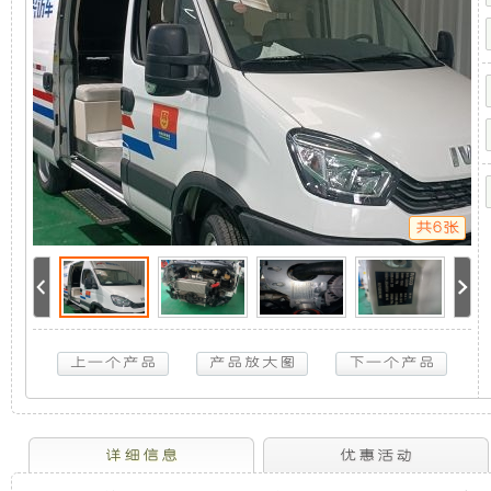
取
机
静
力
发
电
组，
音
机
供
是
发
电
系
统
相
电
依
维
共6张
柯
对
机
欧
胜
于
组
采
访
车-5KW
开
采
取
力
放
用
发
电
机
式
全
详细信息
优惠活动
供
电