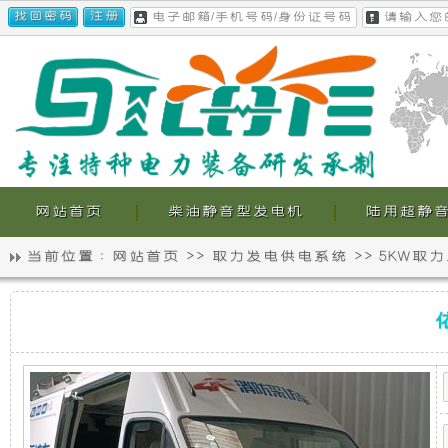
网站首页
柴油静音型发电机
陆用超静
当前位置 :
网站首页
>>
取力发电供电系统
>>
5KW取
静
我
依
音
们
维
柯
欧
发
的
胜
采
电
超
访
车-5KW