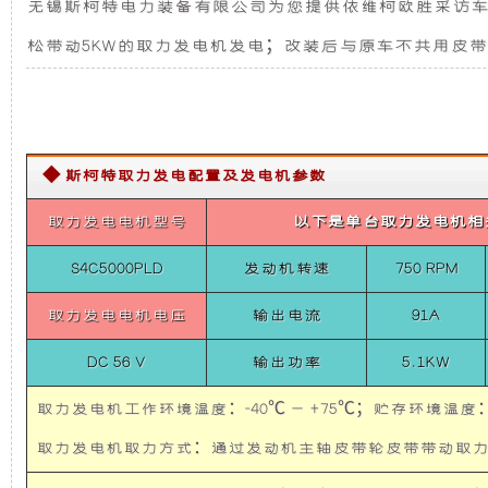
无锡斯柯特电力装备有限公司为您提供依维柯欧胜采访车-5K
系
发
新
统
松带动5KW的取力发电机发电；改装后与原车不共用皮带
依
电
设
维
柯
欧
机
计，
胜
采
◆ 斯柯特取力发电配置及发电机参数
访
组
噪
车-5KW
取
取力发电电机型号
以下是单台取力发电机相
而
音
力
发
S4C5000PLD
发动机转速
750 RPM
电
言，
更
机
取力发电电机电压
输出电流
91A
供
在
低，
电
DC 56 V
输出功率
5.1KW
系
统
其
性
依
取力发电机工作环境温度：-40℃ — +75℃；贮存环境温度：-
维
柯
取力发电机取力方式：通过发动机主轴皮带轮皮带带
基
能
欧