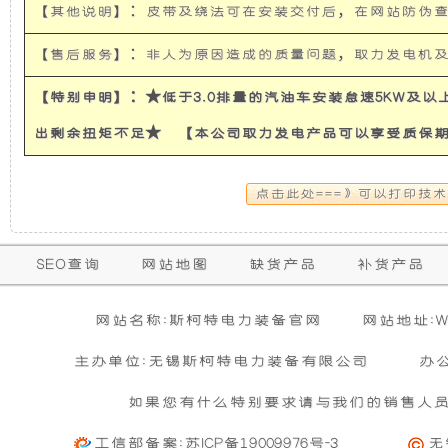
【其他说明】：皮带及绕法可在安装交付后，在网站防伪
使
所
【售后服务】：非人为原因造成的质量问题，取力发电机
发
有
【特别申明】：★低于3.0排量的汽油车安装怠速5KW及
电
的
出剩余扭矩不足★ 【本公司取力发电产品可以享受质保
机
超
有
静
保
SEO查询
网站地图
缺货产品
补货产品
隔
音
购买本公司产品达到规定金额可获增三滤
零担运输（运费到付）
修
活动时间 : 从
所需时间 : 3-4 天 [ 国内 ]
2026年01月01日 0点0分
到
2026年12月3
暂
音
发
网站名称:斯柯特电力装备官网
网站地址:WW
期
无
活动对象 : 所有人
计费方式 : 按订单计费(基本费)
相
主办单位:无锡斯柯特电力装备有限公司
办
内
和
电
关
基本重量 : 运费由买家承担或者按合同说明执行
信
的
如果您有什么特别要求请与我们的销售人
购买公司产品，运费减免优惠方案政策
息
免费范围 : 此配送方式暂无免配送
防
机
维
活动时间 : 从
2023年12月20日 0点0分
到
2030年12月3
工信部备案:
苏ICP备19009976号-3
无