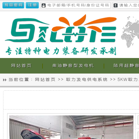
网站首页
柴油静音型发电机
陆用超静
当前位置 :
网站首页
>>
取力发电供电系统
>>
5KW取
静
我
F150-
音
们
5KW
取
力
发
的
发
电
电
超
机
供