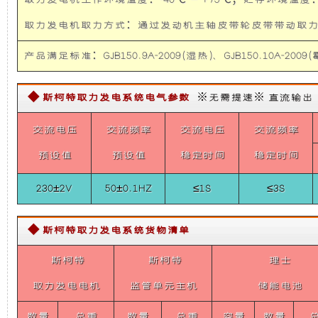
取力发电机工作环境温度：-40℃ — +75℃；贮存环境温度：-
础
更
取力发电机取力方式：通过发动机主轴皮带轮皮带带
上
稳
产品满足标准：GJB150.9A-2009(湿热)、GJB150.10A-2009(霉
增
定，
◆ 斯柯特取力发电系统电气参数
※无需提速※ 直流输出【需定
加
维
交流电压
交流频率
交流电压
交流频率
了
护
预设值
预设值
稳定时间
稳定时间
230±2V
50±0.1HZ
≤1S
≤3S
一
保
个
养
◆ 斯柯特取力发电系统货物清单
斯柯特
装
斯柯特
方
理士
取力发电电机
监管单元主机
储能电池
置，
便，
数量
总重
数量
总重
容量
数量