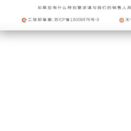
基本重量 : 运费由买家承担或者按合同说明执行
信
雨
组
的
如果您有什么特别要求请与我们的销售人
购买公司产品，运费减免优惠方案政策
息
免费范围 : 此配送方式暂无免配送
维
活动时间 : 从
2023年12月20日 0点0分
到
2030年12月3
工信部备案:
苏ICP备19009976号-3
无
功
产
配送范围 : 按收货人地址
修
活动对象 : 所有人
能。
品
及
大件配载（运费到付）
购物满足一定额度进行打折活动再升级
索
利
可
所需时间 : 4-6 天 [ 国内 ]
活动时间 : 从
2026年01月01日 0点0分
到
2026年12月3
赔
计费方式 : 按订单计费(基本费)
用
以
活动对象 : 所有人
规
基本重量 : 运费由买家承担或者按合同说明执行
外
与
定
免费范围 : 此配送方式暂无免配送
购买本公司产品均可获得购物券在本站消费
一、
配送范围 : 按收货人地址
壳
进
活动时间 : 从
2025年11月01日 0点0分
到
2026年10月
质
活动对象 : 所有人
将
口
专车快运（运费到付）
量
所需时间 : 1-2 天 [ 国内 ]
保
购买本公司产品均可获得优惠券在本站使用
开
品
计费方式 : 按订单计费(基本费)