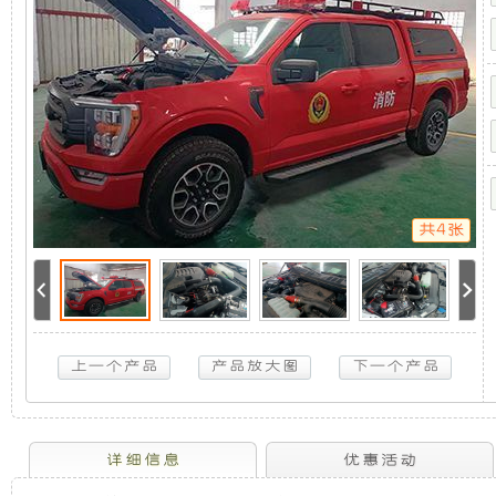
电
机
静
系
统
F150-
组，
音
5KW
取
是
发
力
发
电
相
电
机
供
共4张
电
对
机
系
统
于
组
F150-
5KW
取
开
采
力
发
放
用
电
机
供
式
全
详细信息
优惠活动
电
系