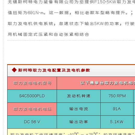
无锡斯柯特电力装备有限公司为您提供F150-5KW取力发电
统
发
新
F150-
值扭矩为691N·m。这一数据，相比老款车型略有提升。
5KW
电
设
取
取力发电机供电系统，怠速状态下输出5KW的功率，行
力
发
用机械固定式压紧和自动张紧相结合
机
计，
电
机
供
组
噪
电
系
而
音
统
◆ 斯柯特取力发电配置及发电机参数
5KW
Belt
言，
更
取力发电电机型号
以下是单台取力发电机相
Power
System
在
低，
For
S4C5000PLD
发动机转速
750 RPM
FORD
FT150
取力发电电机电压
输出电流
91A
其
性
DC 56 V
输出功率
5.1KW
基
能