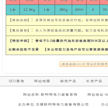
使
所
1台
12.3Kg
1台
35Kg
40AH
4
55
发
有
【其他说明】：皮带及绕法可在安装交付后，在网站防伪
电
的
【售后服务】：非人为原因造成的质量问题，取力发电机
机
超
【特别申明】：★低于3.0排量的汽油车安装怠速5KW及
出剩余扭矩不足★ 【本公司取力发电产品可以享受质保
有
静
隔
音
音
发
保
SEO查询
网站地图
缺货产品
补货产品
购买本公司产品达到规定金额可获增三滤
零担运输（运费到付）
修
和
电
活动时间 : 从
所需时间 : 3-4 天 [ 国内 ]
2026年01月01日 0点0分
到
2026年12月3
暂
网站名称:斯柯特电力装备官网
网站地址:WW
期
无
活动对象 : 所有人
计费方式 : 按订单计费(基本费)
防
机
相
主办单位:无锡斯柯特电力装备有限公司
办
内
关