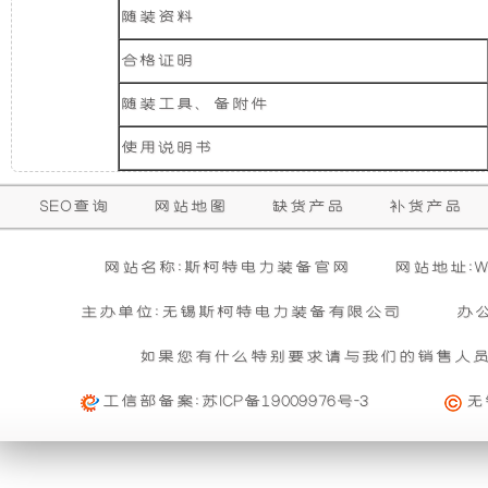
相）
随装资料
础
更
40KW
Parking
合格证明
Take-
上
稳
off
随装工具、备附件
Generator
Set
增
定，
(3
使用说明书
Phase)
加
维
保
SEO查询
网站地图
缺货产品
补货产品
购买本公司产品达到规定金额可获增三滤
零担运输（运费到付）
修
了
护
活动时间 : 从
所需时间 : 3-4 天 [ 国内 ]
2026年01月01日 0点0分
到
2026年12月3
暂
网站名称:斯柯特电力装备官网
网站地址:WW
期
无
一
保
活动对象 : 所有人
计费方式 : 按订单计费(基本费)
相
主办单位:无锡斯柯特电力装备有限公司
办
内
关
基本重量 : 运费由买家承担或者按合同说明执行
个
养
信
的
如果您有什么特别要求请与我们的销售人
购买公司产品，运费减免优惠方案政策
息
免费范围 : 此配送方式暂无免配送
维
活动时间 : 从
2023年12月20日 0点0分
到
2030年12月3
装
方
工信部备案:
苏ICP备19009976号-3
无
配送范围 : 按收货人地址
修
活动对象 : 所有人
置，
便，
及
大件配载（运费到付）