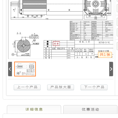
供
机
静
电
系
统
组，
音
（三
相）
是
发
40KW
驻
车
相
电
取
力
共1张
发
对
机
电
机
于
组
供
电
系
开
采
统
（三
放
用
相）
40KW
驻
式
全
详细信息
优惠活动
车
取