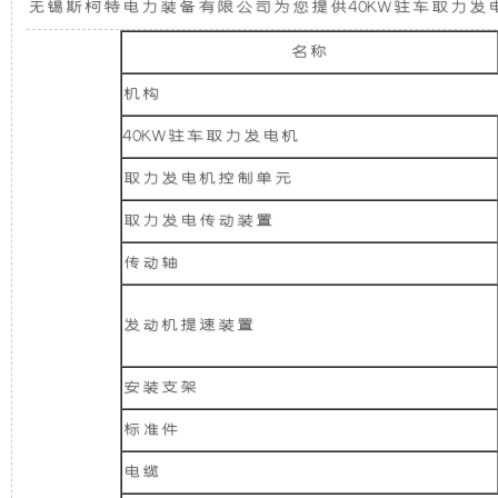
无锡斯柯特电力装备有限公司为您提供40KW驻车取力发
力
发
新
发
名称
电
电
设
机
机构
供
电
机
计，
40KW驻车取力发电机
系
统
取力发电机控制单元
（三
组
噪
相）
取力发电传动装置
40KW
而
音
驻
传动轴
车
取
言，
更
力
发动机提速装置
发
在
低，
电
机
安装支架
供
其
性
电
标准件
系
统
基
能
电缆
（三