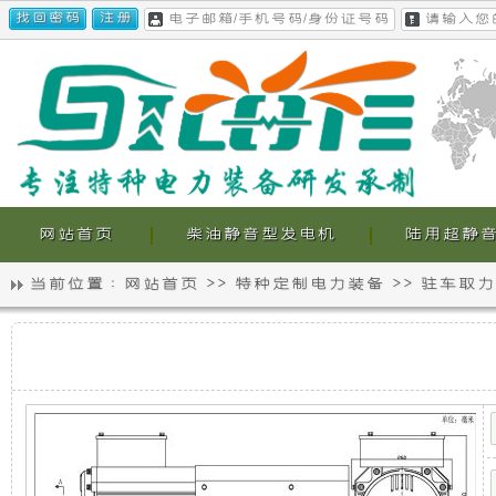
网站首页
柴油静音型发电机
陆用超静
当前位置 :
网站首页
>>
特种定制电力装备
>>
驻车取力
静
我
40KW
音
们
驻
车
取
发
的
力
发
电
超
电
机